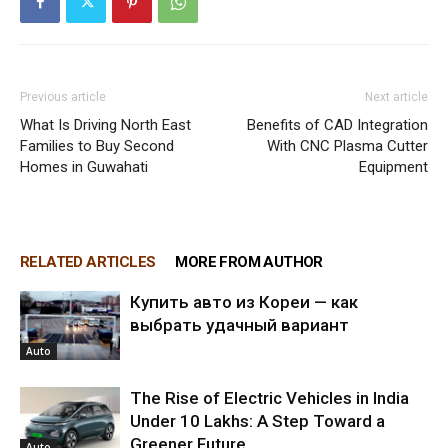
Previous article
Next article
What Is Driving North East
Benefits of CAD Integration
Families to Buy Second
With CNC Plasma Cutter
Homes in Guwahati
Equipment
RELATED ARTICLES
MORE FROM AUTHOR
Купить авто из Кореи — как
выбрать удачный вариант
Auto
The Rise of Electric Vehicles in India
Under 10 Lakhs: A Step Toward a
Greener Future
Auto