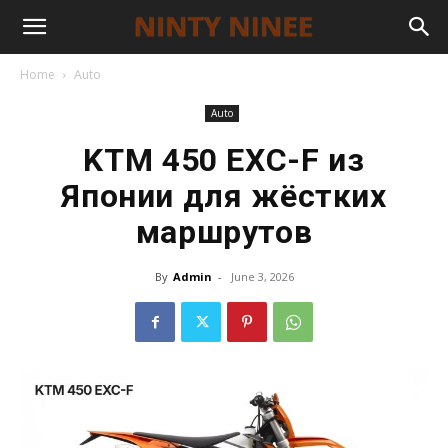
Home
Auto
Auto
KTM 450 EXC-F из
Японии для жёстких
маршрутов
By
Admin
-
June 3, 2026