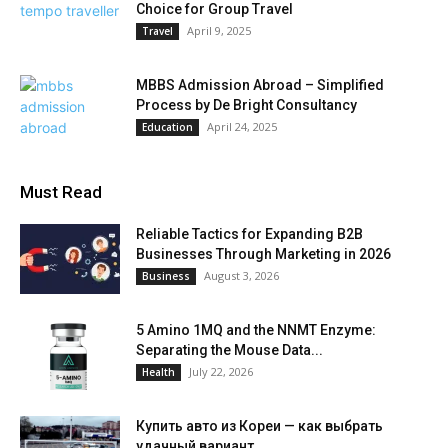
Choice for Group Travel
April 9, 2025
Travel
MBBS Admission Abroad – Simplified
Process by De Bright Consultancy
April 24, 2025
Education
Must Read
Reliable Tactics for Expanding B2B
Businesses Through Marketing in 2026
August 3, 2026
Business
5 Amino 1MQ and the NNMT Enzyme:
Separating the Mouse Data...
July 22, 2026
Health
Купить авто из Кореи — как выбрать
удачный вариант